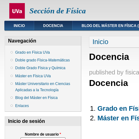
Sección de Física
INICIO
DOCENCIA
BLOG DEL MÁSTER EN FÍSICA 
Usted está aquí
Inicio
Navegación
Grado en Física UVa
Docencia
Doble grado Física-Matemáticas
Doble Grado Física y Química
published by
fisic
Máster en Física UVa
Docencia
Máster Universitario en Ciencias
Aplicadas a la Tecnología
Blog del Máster en Física
Enlaces
Grado en Fís
Máster en Fí
Inicio de sesión
Nombre de usuario
*